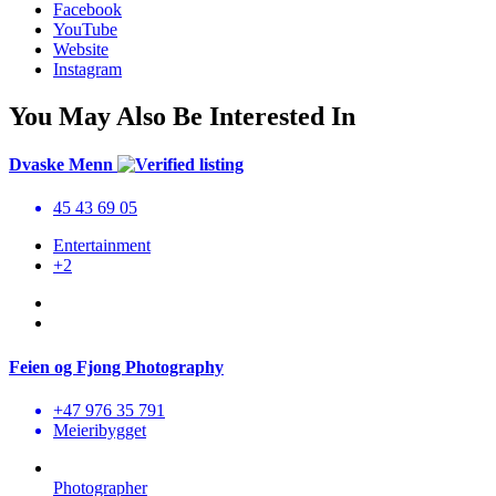
Facebook
YouTube
Website
Instagram
You May Also Be Interested In
Dvaske Menn
45 43 69 05
Entertainment
+2
Feien og Fjong Photography
+47 976 35 791
Meieribygget
Photographer