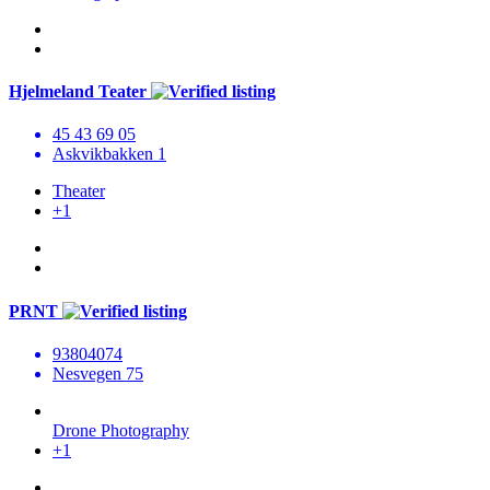
Hjelmeland Teater
45 43 69 05
Askvikbakken 1
Theater
+1
PRNT
93804074
Nesvegen 75
Drone Photography
+1