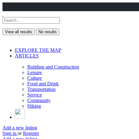
View all results
No results
EXPLORE THE MAP
ARTICLES
Building and Construction
Leisure
Culture
Food and Drink
Transportation
Service
Community
Hiking
Add a new listing
Sign in
or
Register
Add a new listing