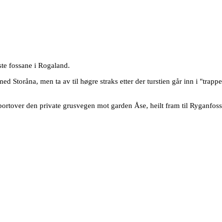
ste fossane i Rogaland.
med Storåna, men ta av til høgre straks etter der turstien går inn i "trapp
ortover den private grusvegen mot garden Åse, heilt fram til Ryganfoss