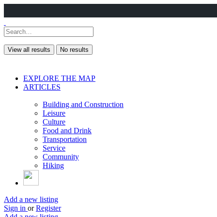
View all results
No results
EXPLORE THE MAP
ARTICLES
Building and Construction
Leisure
Culture
Food and Drink
Transportation
Service
Community
Hiking
Add a new listing
Sign in
or
Register
Add a new listing