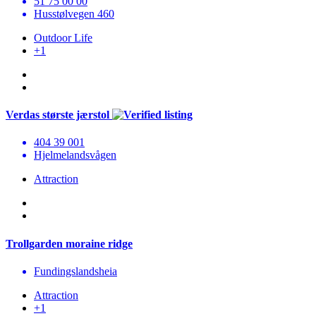
51 75 00 00
Husstølvegen 460
Outdoor Life
+1
Verdas største jærstol
404 39 001
Hjelmelandsvågen
Attraction
Trollgarden moraine ridge
Fundingslandsheia
Attraction
+1