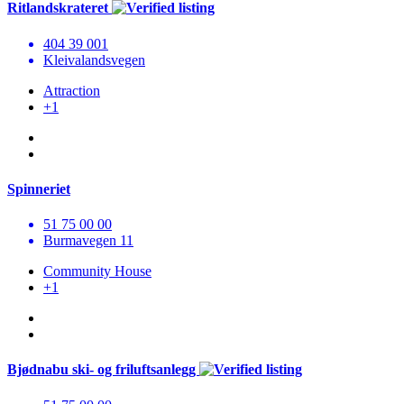
Ritlandskrateret
404 39 001
Kleivalandsvegen
Attraction
+1
Spinneriet
51 75 00 00
Burmavegen 11
Community House
+1
Bjødnabu ski- og friluftsanlegg